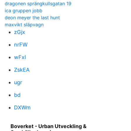
dragonen sprängkullsgatan 19
ica gruppen jobb
deon meyer the last hunt
maxvikt släpvagn
zGjx
nrFW
wFxI
ZskEA
ugr
bd
DXWm
Boverket - Urban Utveckling &